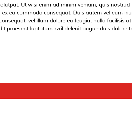
lutpat. Ut wisi enim ad minim veniam, quis nostrud e
quip ex ea commodo consequat. Duis autem vel eum iriur
consequat, vel illum dolore eu feugiat nulla facilisis 
it praesent luptatum zzril delenit augue duis dolore te 